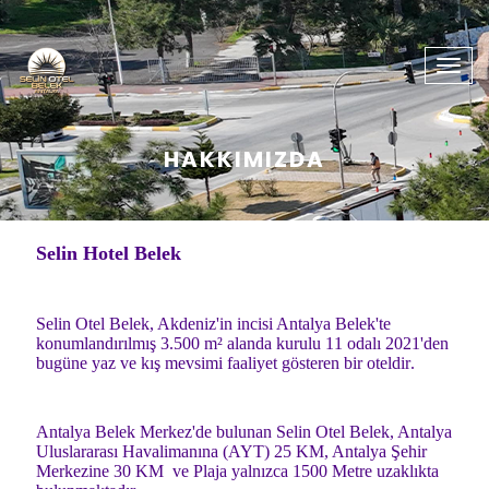
Togg
navig
HAKKIMIZDA
Selin Hotel Belek
Selin Otel Belek, Akdeniz'in incisi Antalya Belek'te
konumlandırılmış
3.500
m² alanda kurulu 11 odalı 2021'den
bugüne yaz ve kış mevsimi faaliyet gösteren bir oteldir.
Antalya Belek Merkez'de bulunan Selin Otel Belek, Antalya
Uluslararası Havalimanına (AYT) 25 KM, Antalya Şehir
Merkezine 30 KM ve Plaja yalnızca 1500 Metre uzaklıkta